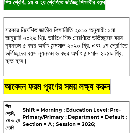
শিশু শ্রেণি, ১ম ও ২য় শ্রেণিতে ভর্তিচ্ছু শিক্ষার্থীর বয়স
সরকার নির্দেশিত জাতীয় শিক্ষানীতি ২০১০ অনুযায়ী: ১লা
জানুয়ারি ২০২৬ খ্রি. তারিখে শিশু শ্রেণিতে ভর্তিচ্ছুদের বয়স
ন্যূনতম ৫ বছর অর্থাৎ জন্মসাল ২০২০ খ্রি. এবং ১ম শ্রেণিতে
ভর্তিচ্ছুদের বয়স ন্যূনতম ৬ বছর অর্থাৎ জন্মসাল ২০১৯ খ্রি.
হতে হবে।
আবেদন ফরম পূরণের সময় লক্ষ্য করুন
শিশু
Shift = Morning ; Education Level: Pre-
শ্রেণি,
Primary/Primary ; Department = Default ;
১ম ও ২য়
Section = A ; Session = 2026;
শ্রেণি