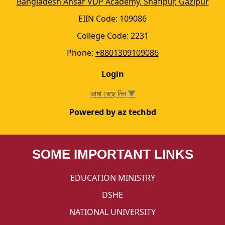
Bangladesh Ansar VDP Academy, Shafipur, Gazipur
EIIN Code: 109086
College Code: 2231
Phone:
+8801309109086
Login
ভাষা বেছে নিন
▼
Powered by az techbd
SOME IMPORTANT LINKS
EDUCATION MINISTRY
DSHE
NATIONAL UNIVERSITY