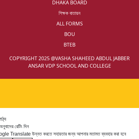
DHAKA BOARD
শিক্ষক বাতায়ন
ALL FORMS
BOU
BTEB
COPYRIGHT 2025 @VASHA SHAHEED ABDUL JABBER
ANSAR VDP SCHOOL AND COLLEGE
পাঠ্য
নুবাদের রেটিং দিন
gle Translate উন্নত করতে সহায়তার জন্য আপনার মতামত ব্যবহার করা হবে